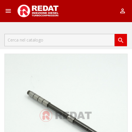


