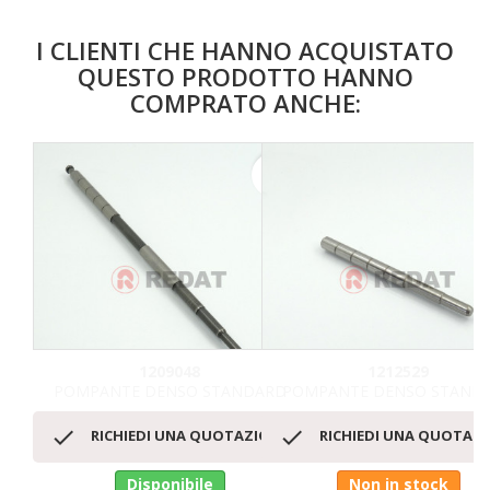
I CLIENTI CHE HANNO ACQUISTATO
QUESTO PRODOTTO HANNO
COMPRATO ANCHE:
favorite_border
1209048
1212529
POMPANTE DENSO STANDARD
POMPANTE DENSO STAND


RICHIEDI UNA QUOTAZIONE
RICHIEDI UNA QUOTAZ
Disponibile
Non in stock