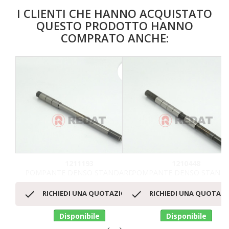
I CLIENTI CHE HANNO ACQUISTATO
QUESTO PRODOTTO HANNO
COMPRATO ANCHE:
favorite_border
1211193
1210448
POMPANTE DENSO STANDARD
POMPANTE DENSO STAND


RICHIEDI UNA QUOTAZIONE
RICHIEDI UNA QUOTAZ
Disponibile
Disponibile