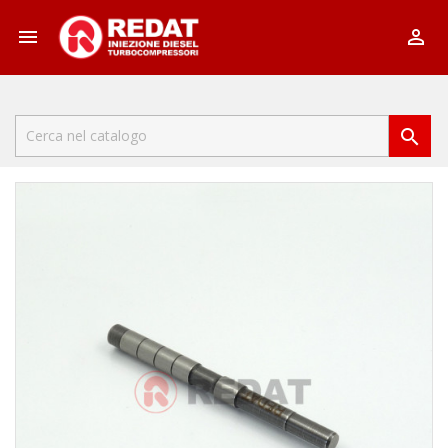


