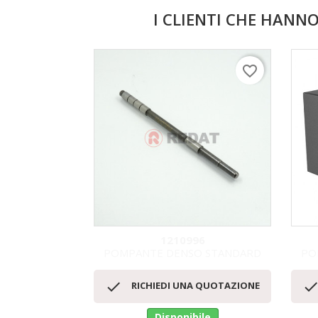
I CLIENTI CHE HAN
favorite_border
1210996
POMPANTE DENSO STANDARD
PO
Anteprima


RICHIEDI UNA QUOTAZIONE
Disponibile