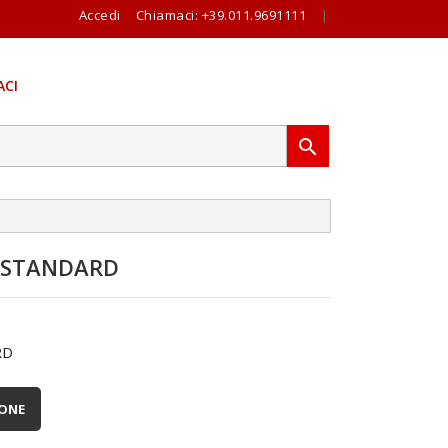
Accedi
Chiamaci:
+39.011.9691111
|
CI

 STANDARD
RD
IONE