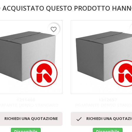
NO ACQUISTATO QUESTO PRODOTTO HAN
favorite_border
1211460
1212657
MPANTE DENSO STANDARD
POMPANTE DENSO STAND
Anteprima
Anteprima




RICHIEDI UNA QUOTAZIONE
RICHIEDI UNA QUOTAZ
Disponibile
Disponibile