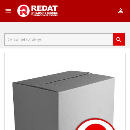


