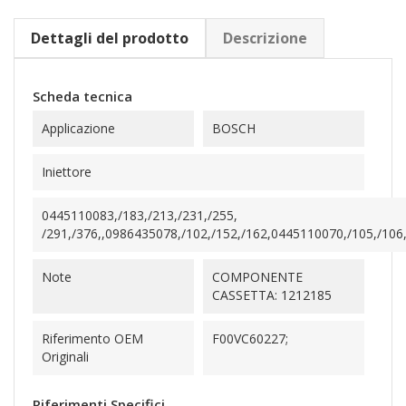
Dettagli del prodotto
Descrizione
Scheda tecnica
Applicazione
BOSCH
Iniettore
0445110083,/183,/213,/231,/255,
/291,/376,,0986435078,/102,/152,/162,0445110070,/105,/106,,
Note
COMPONENTE
CASSETTA: 1212185
Riferimento OEM
F00VC60227;
Originali
Riferimenti Specifici