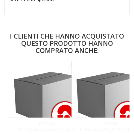
I CLIENTI CHE HANNO ACQUISTATO
QUESTO PRODOTTO HANNO
COMPRATO ANCHE:
favorite_border
1212184
1213009
RONDELLA ACCIAIO SP.0,972
RONDELLA ACCIAIO SP.1,0