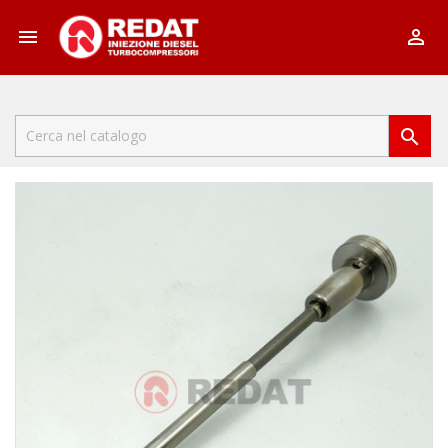


