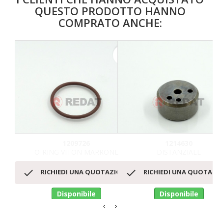
QUESTO PRODOTTO HANNO
COMPRATO ANCHE:
favorite_border
1209726
1214630
O-RING VITON MARRONE
DISTANZIALE


RICHIEDI UNA QUOTAZIONE
RICHIEDI UNA QUOTAZ
Disponibile
Disponibile