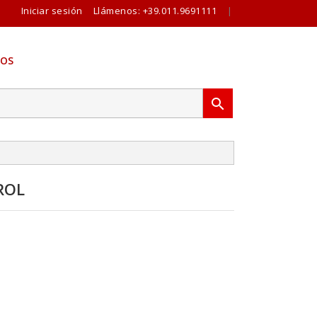
Iniciar sesión
Llámenos:
+39.011.9691111
|
OS

ROL