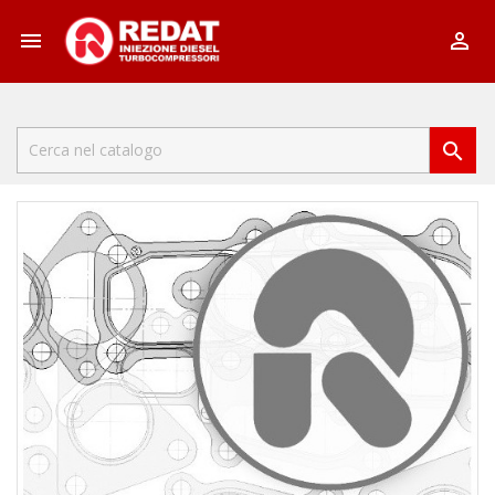


