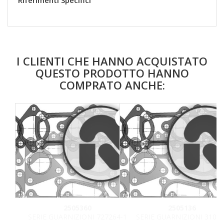
Riferimenti Specifici
I CLIENTI CHE HANNO ACQUISTATO
QUESTO PRODOTTO HANNO
COMPRATO ANCHE:
favorite_border
2505360
2505136
SERIE GUARNIZIONI 727264-1
SERIE GUARNIZIONI 3106