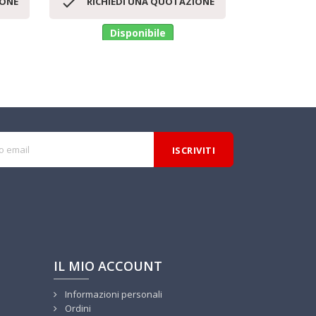


IONE
RICHIEDI UNA QUOTAZIONE
RICHI
Disponibile
Di
IL MIO ACCOUNT
Informazioni personali
Ordini