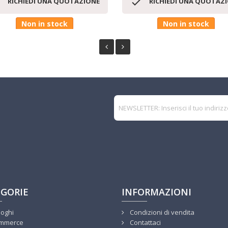


RICHIEDI UNA QUOTAZIONE
RICHIEDI UNA QUOTAZ
Non in stock
Non in stock
GORIE
INFORMAZIONI
loghi
Condizioni di vendita
mmerce
Contattaci