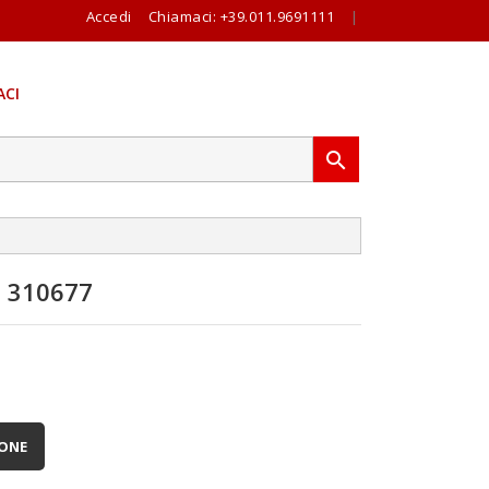
Accedi
Chiamaci:
+39.011.9691111
|
CI

 310677
IONE