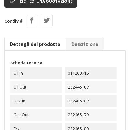

RICHIEDI UNA QUOTAZIONE
Condividi
Dettagli del prodotto
Descrizione
Scheda tecnica
Oil In
011203715
Oil Out
232445107
Gas In
232405287
Gas Out
232465179
Erg
232465180