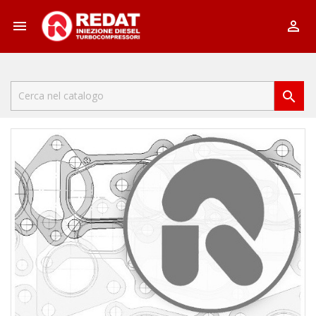


