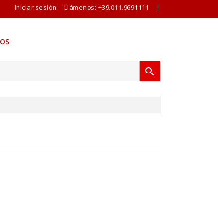
Iniciar sesión
Llámenos:
+39.011.9691111
|
OS
