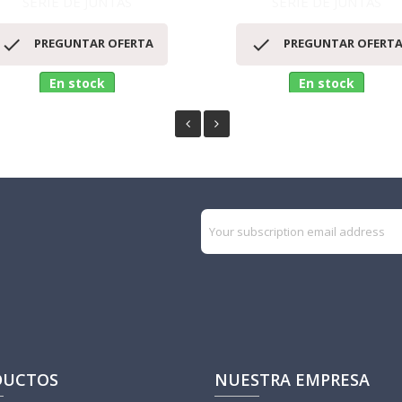
SERIE DE JUNTAS
SERIE DE JUNTAS
Vista rápida
Vista rápida




PREGUNTAR OFERTA
PREGUNTAR OFERT
En stock
En stock
DUCTOS
NUESTRA EMPRESA