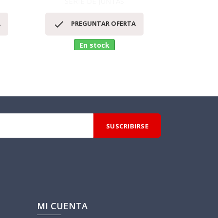
SERIE DE JUNTAS
SERI
Vista rápida
V




A
PREGUNTAR OFERTA
PR
En stock
No
MI CUENTA