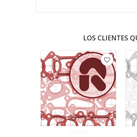
LOS CLIENTES 
favorite_border
2505005