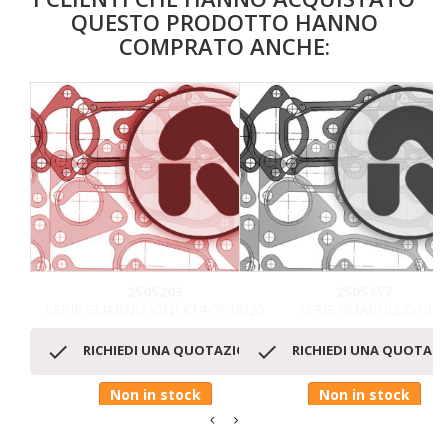
QUESTO PRODOTTO HANNO
COMPRATO ANCHE:
favorite_border
2505203
2505457
SERIE GUARNIZIONI K14-7018/25
SERIE GUARNIZIONI


RICHIEDI UNA QUOTAZIONE
RICHIEDI UNA QUOTAZ
Non in stock
Non in stock