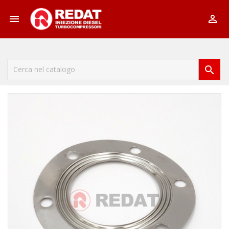


