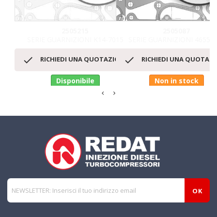
2505215
2505087
SERIE GUARNIZIONI K14-7015
SERIE GUARNIZIONI 465553


RICHIEDI UNA QUOTAZIONE
RICHIEDI UNA QUOTAZ
Disponibile
Non in stock