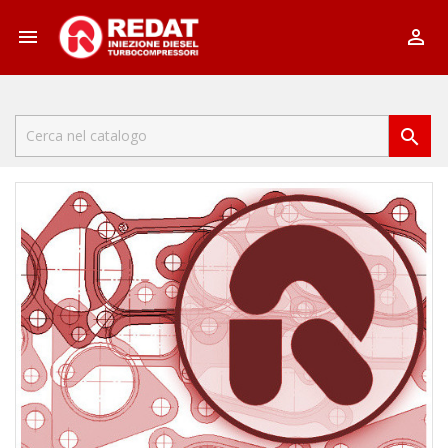


