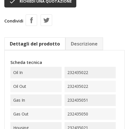

RICHIEDI UNA QUOTAZIONE
Condividi
Dettagli del prodotto
Descrizione
Scheda tecnica
Oil In
232435022
Oil Out
232435022
Gas In
232435051
Gas Out
232435050
Housing
232435021