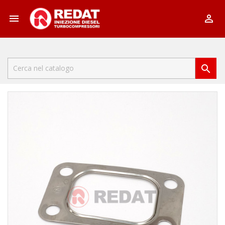


