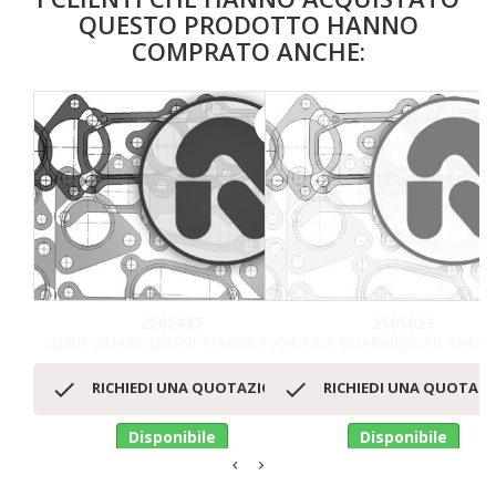
QUESTO PRODOTTO HANNO
COMPRATO ANCHE:
favorite_border
2505437
2505023
SERIE GUARNIZIONI 716885-5004
SERIE GUARNIZIONI 454083


RICHIEDI UNA QUOTAZIONE
RICHIEDI UNA QUOTAZ
Disponibile
Disponibile