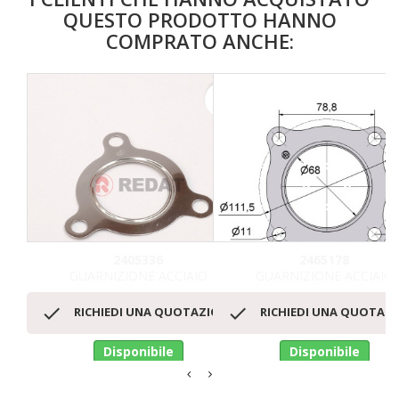
QUESTO PRODOTTO HANNO
COMPRATO ANCHE:
favorite_border
2405336
2465178
GUARNIZIONE ACCIAIO
GUARNIZIONE ACCIAIO


RICHIEDI UNA QUOTAZIONE
RICHIEDI UNA QUOTAZ
Disponibile
Disponibile