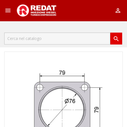


