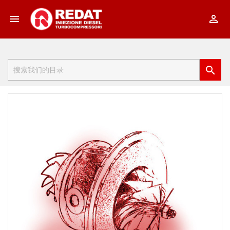


