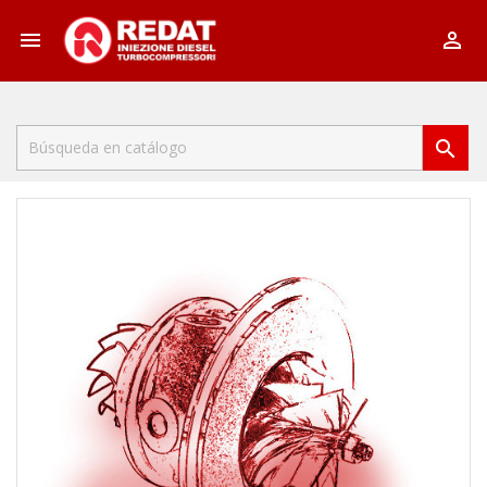


