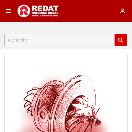


