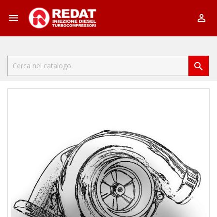


