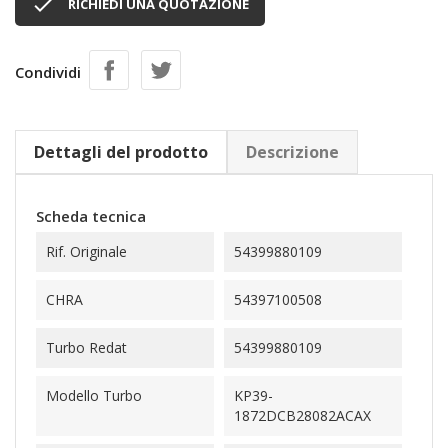

RICHIEDI UNA QUOTAZIONE
Condividi
Dettagli del prodotto
Descrizione
Scheda tecnica
Rif. Originale
54399880109
CHRA
54397100508
Turbo Redat
54399880109
Modello Turbo
KP39-
1872DCB28082ACAX