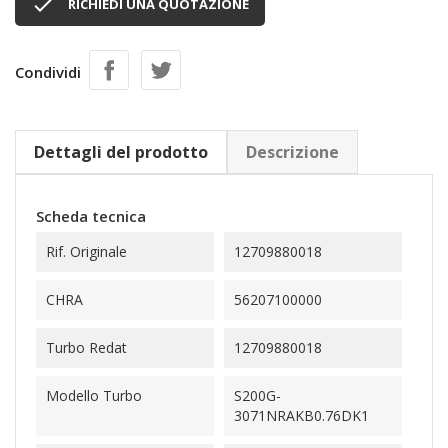

RICHIEDI UNA QUOTAZIONE
Condividi
Dettagli del prodotto
Descrizione
Scheda tecnica
Rif. Originale
12709880018
CHRA
56207100000
Turbo Redat
12709880018
Modello Turbo
S200G-
3071NRAKB0.76DK1