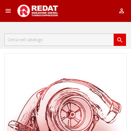


