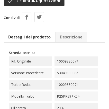

RICHIEDI UNA QUOTAZIONE
Condividi
Dettagli del prodotto
Descrizione
Scheda tecnica
Rif. Originale
10009880074
Versione Precedente
53049880086
Turbo Redat
10009880074
Modello Turbo
R2SKP39+K04
Cilindrata
2.14L