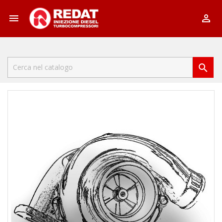


