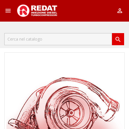


