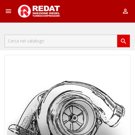


