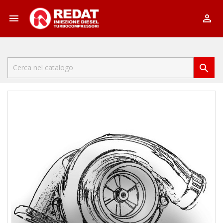


