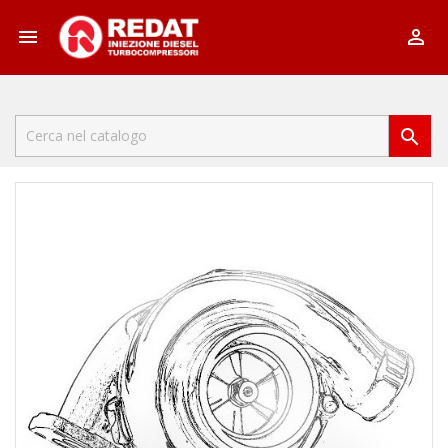


