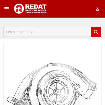


