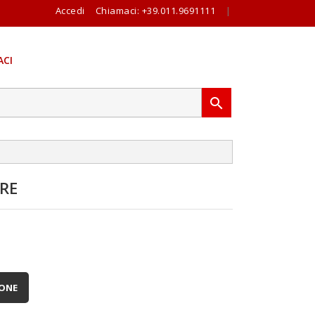
Accedi
Chiamaci:
+39.011.9691111
|
CI

RE
IONE