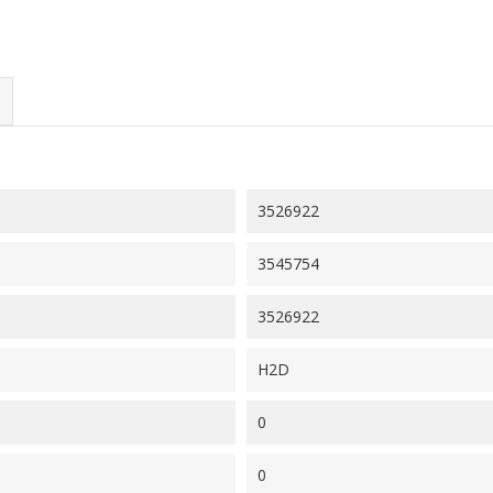
3526922
3545754
3526922
H2D
0
0