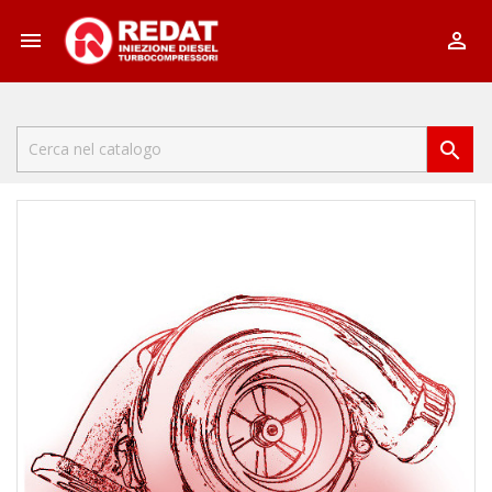


