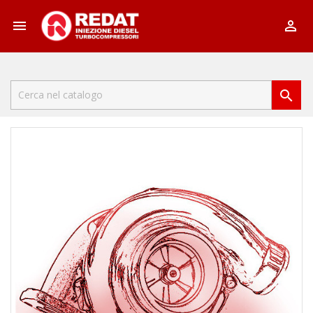


