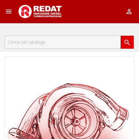


