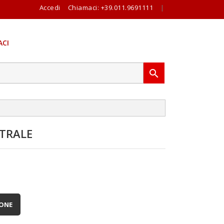
Accedi
Chiamaci:
+39.011.9691111
|
CI

TRALE
IONE