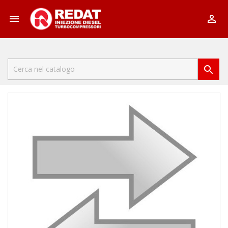


