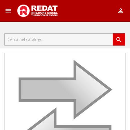


