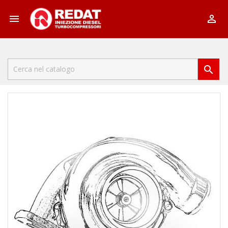


