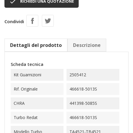

RICHIEDI UNA QUOTAZIONE
Condividi
Dettagli del prodotto
Descrizione
Scheda tecnica
Kit Guarnizioni
2505412
Rif. Originale
466618-5013S
CHRA
441398-5085S
Turbo Redat
466618-5013S
Modello Turbo
TA4521-TB4521