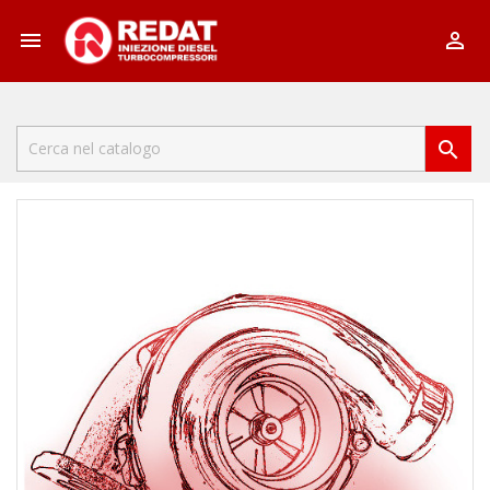


