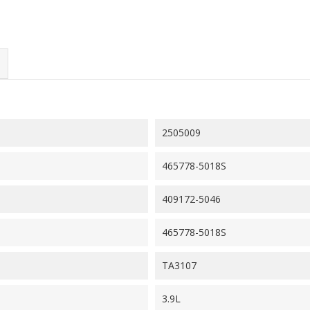
2505009
465778-5018S
409172-5046
465778-5018S
TA3107
3.9L