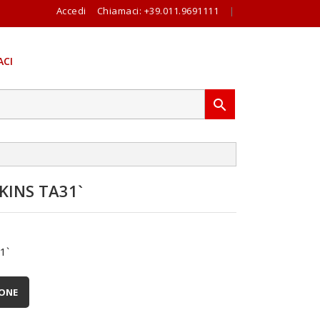
Accedi
Chiamaci:
+39.011.9691111
|
CI

INS TA31`
1`
IONE