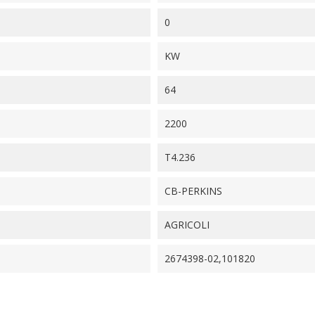
0
KW
64
2200
T4.236
CB-PERKINS
AGRICOLI
2674398-02,101820