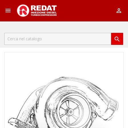


