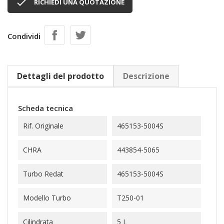

RICHIEDI UNA QUOTAZIONE
Condividi
Dettagli del prodotto
Descrizione
Scheda tecnica
Rif. Originale
465153-5004S
CHRA
443854-5065
Turbo Redat
465153-5004S
Modello Turbo
T250-01
Cilindrata
5 L