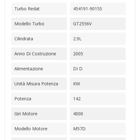
Turbo Redat
454191-9015S
Modello Turbo
GT2556V
Cilindrata
2.9L
Anno Di Costruzione
2005
Alimentazione
DI D
Unità Misura Potenza
KW
Potenza
142
Giri Motore
4000
Modello Motore
M57D