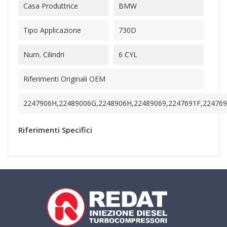
Casa Produttrice
BMW
Tipo Applicazione
730D
Num. Cilindri
6 CYL
Riferimenti Originali OEM
2247906H,22489006G,2248906H,22489069,2247691F,22476
Riferimenti Specifici