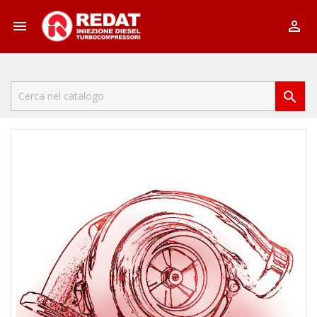


