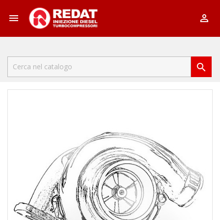


