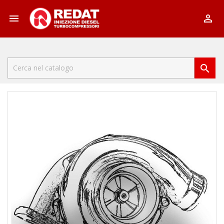


