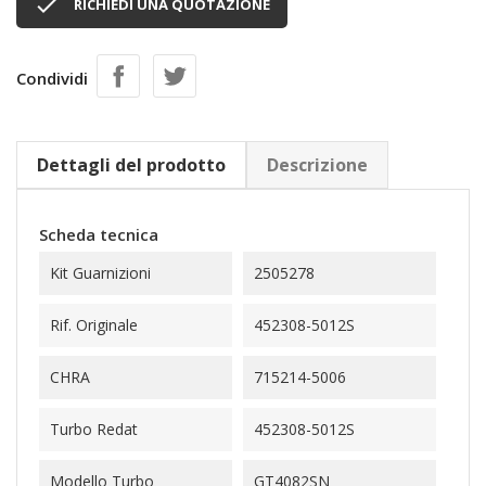

RICHIEDI UNA QUOTAZIONE
Condividi
Dettagli del prodotto
Descrizione
Scheda tecnica
Kit Guarnizioni
2505278
Rif. Originale
452308-5012S
CHRA
715214-5006
Turbo Redat
452308-5012S
Modello Turbo
GT4082SN