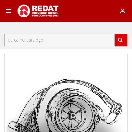


