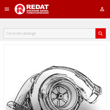


