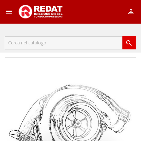


