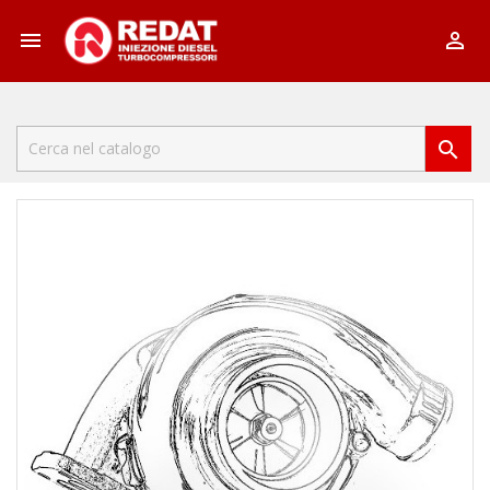


