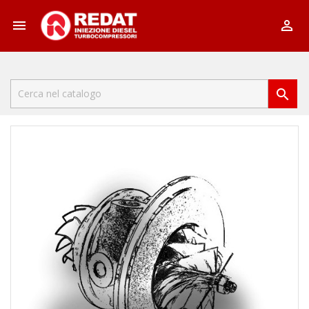


