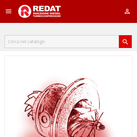


