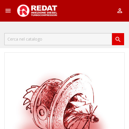


